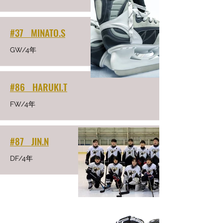
#37 MINATO.S
GW/4年
#86 HARUKI.T
FW/4年
#87 JIN.N
DF/4年