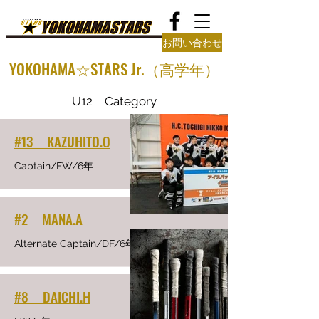
お問い合わせ
YOKOHAMA☆STARS Jr.（高学年）
U12 Category
#13 KAZUHITO.O
Captain/FW/6年
#2 MANA.A
Alternate Captain/DF/6年
#8 DAICHI.H