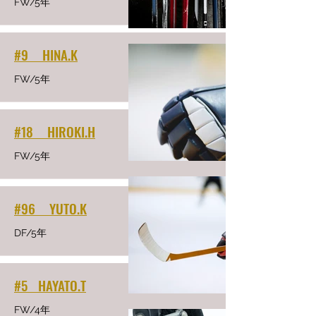
FW/5年
#9 HINA.K
FW/5年
#18 HIROKI.H
FW/5年
#96 YUTO.K
DF/5年
#5 HAYATO.T
FW/4年